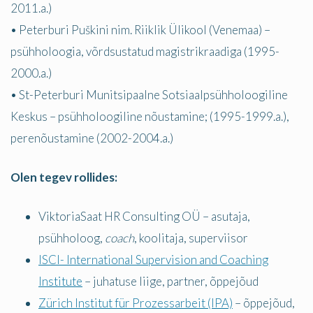
2011.a.)
• Peterburi Puškini nim. Riiklik Ülikool (Venemaa) –
psühholoogia, võrdsustatud magistrikraadiga (1995-
2000.a.)
• St-Peterburi Munitsipaalne Sotsiaalpsühholoogiline
Keskus – psühholoogiline nõustamine; (1995-1999.a.),
perenõustamine (2002-2004.a.)
Olen tegev rollides:
ViktoriaSaat HR Consulting OÜ – asutaja,
psühholoog,
coach
, koolitaja, superviisor
ISCI- International Supervision and Coaching
Institute
– juhatuse liige, partner, õppejõud
Zürich Institut für Prozessarbeit (IPA)
– õppejõud,