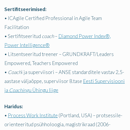
Sertifitseerimised:
• ICAgile Certified Professional in Agile Team
Facilitation
• Sertifitseeritud
coach
–
Diamond Power Index®,
Power Intelligence®
• Litsentseeritud treener – GRUNDKRAFT/Leaders
Empowered, Teachers Empowered
•
Coach
i ja superviisori – ANSE standarditele vastav 2,5-
aastase väljaõppe, superviisor 8.tase
Eesti Supervisiooni
ja
Coaching
u Ühingu liige
Haridus:
•
Process Work Institute
(Portland, USA) – protsessile-
orienteeritud psühholoogia, magistrikraad (2006-