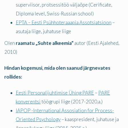
superviisor, protsessitöö väljaõpe (Cerificate,
Diploma level, Swiss-Russian school)
EPTA – Eesti Psühhoteraaapia Assotsiatsioon
–
asutaja liige, juhatuse liige
Olen
raamatu „Suhte alkeemia“
autor (Eesti Ajalehed,
2010)
Hindan kogemusi, mida olen saanud järgnevates
rollides:
Eesti Personalijuhtimise Ühing PARE
–
PARE
konverentsi
töögrupi liige (2017-2020.a.)
IAPOP -International Assosiation for Process-
Oriented Psychology
– kaaspresident, juhatuse ja