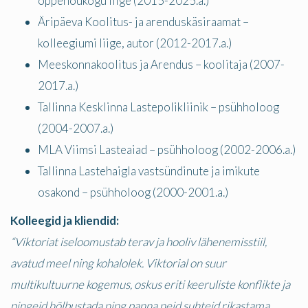
õppenõukogu liige (2015-2025.a.)
Äripäeva Koolitus- ja arenduskäsiraamat –
kolleegiumi liige, autor (2012-2017.a.)
Meeskonnakoolitus ja Arendus – koolitaja (2007-
2017.a.)
Tallinna Kesklinna Lastepolikliinik – psühholoog
(2004-2007.a.)
MLA Viimsi Lasteaiad – psühholoog (2002-2006.a.)
Tallinna Lastehaigla vastsündinute ja imikute
osakond – psühholoog (2000-2001.a.)
Kolleegid ja kliendid:
“
Viktoriat iseloomustab terav ja hooliv lähenemisstiil,
avatud meel ning kohalolek.
Viktorial on suur
multikultuurne kogemus, oskus eriti keeruliste konflikte ja
pingeid hõlbustada ning panna neid suhteid rikastama.