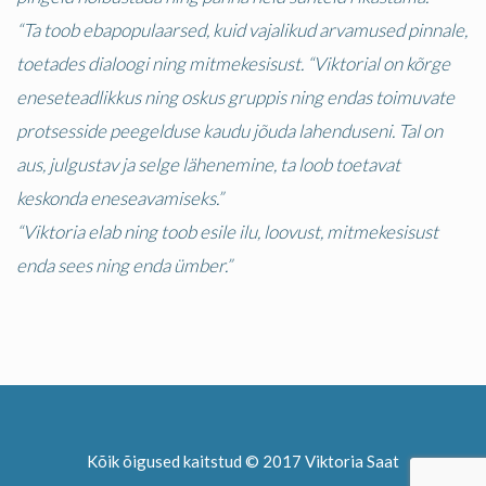
“Ta toob ebapopulaarsed, kuid vajalikud arvamused pinnale,
toetades dialoogi ning mitmekesisust. “Viktorial on kõrge
eneseteadlikkus ning oskus gruppis ning endas toimuvate
protsesside peegelduse kaudu jõuda lahenduseni. Tal on
aus, julgustav ja selge lähenemine, ta loob toetavat
keskonda eneseavamiseks.”
“Viktoria elab ning toob esile ilu, loovust, mitmekesisust
enda sees ning enda ümber.”
Kõik õigused kaitstud © 2017 Viktoria Saat