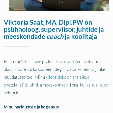
Viktoria Saat
, MA, Dipl.PW on
psühholoog, superviisor, juhtide ja
meeskondade
coach
ja koolitaja
Enam kui 25-aastase praksise jooksul olen töötanud nii
üksikisikute kui ka süsteemidega, toetades neid vajalike
muudatuste teel. Minu
klientideks
on eraisikud,
spetsialistid, juhid ja meeskonnad nii era- kui ka avalikust
sektorist.
Minu haridustee ja kogemus